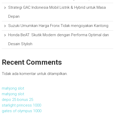
Strategi GAC Indonesia Mobil Listrik & Hybrid untuk Masa
Depan
Suzuki Umumkan Harga Fronx Tidak mengoyakan Kantong
Honda BeAT: Skutik Modern dengan Performa Optimal dan
Desain Stylish
Recent Comments
Tidak ada komentar untuk ditampilkan.
mahjong slot
mahjong slot
depo 25 bonus 25
starlight princess 1000
gates of olympus 1000